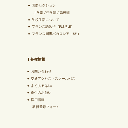
●
国際セクション
小学部 / 中学部 / 高校部
●
学校生活について
●
フランス語習得（FLS/FLE）
●
フランス国際バカロレア（BFI）
|
各種情報
●
お問い合わせ
●
交通アクセス・スクールバス
●
よくあるQ&A
●
寄付のお願い
●
採用情報
教員登録フォーム