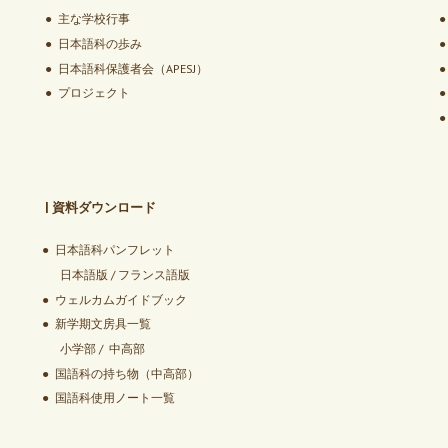
●
主な学校行事
●
日本語科の歩み
●
日本語科保護者会（APESJ）
●
プロジェクト
| 資料ダウンロード
●
日本語科パンフレット
日本語版
/
フランス語版
●
ウェルカムガイドブック
●
新学期文房具一覧
小学部 / 中高部
●
国語科の持ち物（中高部）
●
国語科使用ノート一覧